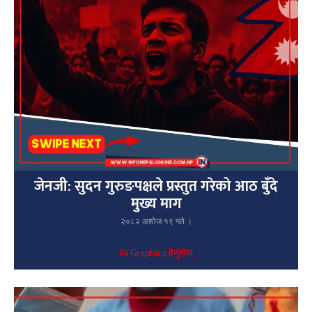
जेनजी: सुदन गुरुङपक्षले प्रस्तुत गरेको आठ बुँदे
मुख्य माग
२०८२ अशोज १९ गते ।
IN Graphics हेर्नुहोस्