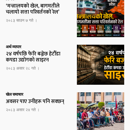
‘मन्त्रालयको खेल, बागमतीले
चलायो सत्ता परिवर्तनको रेल’
२०८३ साउन ७ गते ।
अर्थ व्यापार
२४ वर्षपछि फेरि बज्नेछ हेटौँडा
कपडा उद्योगको साइरन
२०८३ असार २८ गते ।
खेल समाचार
अवसर पाए उनीहरू पनि सक्छन्
२०८३ असार २४ गते ।