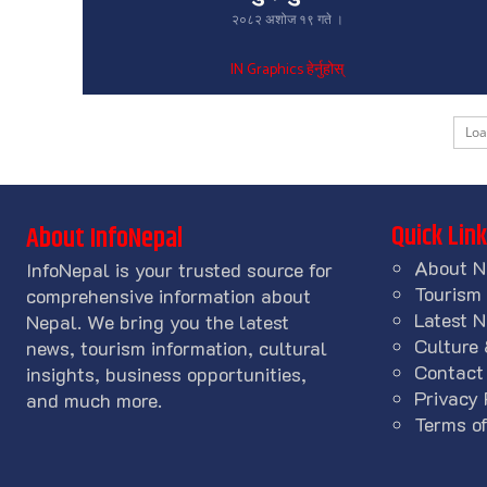
२०८२ अशोज १९ गते ।
IN Graphics हेर्नुहोस्
Lo
Quick Lin
About InfoNepal
About N
InfoNepal is your trusted source for
Tourism
comprehensive information about
Latest 
Nepal. We bring you the latest
Culture 
news, tourism information, cultural
Contact
insights, business opportunities,
Privacy 
and much more.
Terms of