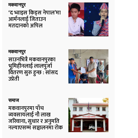
मकवानपुर
‘द भ्वाइस किड्स नेपाल’मा
आर्मनलाई जिताउन
मतदानको अपिल
मकवानपुर
साउनभित्रै मकवानपुरका
भूमिहीनलाई लालपुर्जा
वितरण सुरु हुन्छ : सांसद
उप्रेती
समाज
मकवानपुरमा पाँच
व्यवसायलाई नौ लाख
जरिवाना, सुधार र अनुमति
नल्याएसम्म सञ्चालनमा रोक