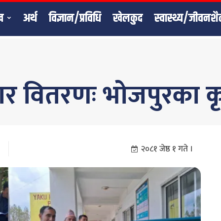
ख
अर्थ
विज्ञान/प्रविधि
खेलकुद
स्वास्थ्य/जीवनशै
र वितरणः भोजपुरका क
२०८१ जेष्ठ १ गते ।