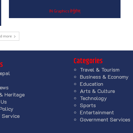
IN Graphics हेर्नुहोस्
ad more
Categories
ks
Travel & Tourism
epal
Business & Economy
Education
News
Arts & Culture
& Heritage
Technology
 Us
Sports
Policy
Entertainment
 Service
Government Services