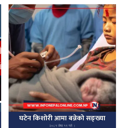
घटेन किशोरी आमा बन्नेको सङ्ख्या
२०८१ जेष्ठ १९ गते ।