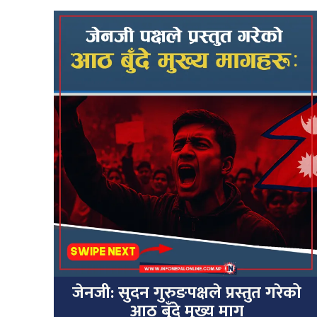
जेनजी: सुदन गुरुङपक्षले प्रस्तुत गरेको
आठ बुँदे मुख्य माग