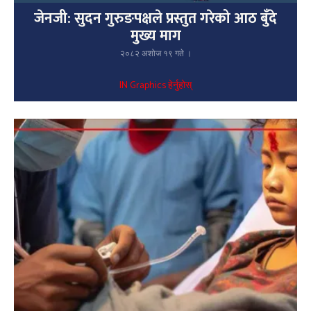
जेनजी: सुदन गुरुङपक्षले प्रस्तुत गरेको आठ बुँदे
मुख्य माग
२०८२ अशोज १९ गते ।
IN Graphics हेर्नुहोस्