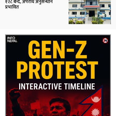
१२८ बन्द, अपराध अनुसन्धान
प्रभावित