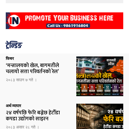
ट्रेन्डिङ
फिचर
‘मन्त्रालयको खेल, बागमतीले
चलायो सत्ता परिवर्तनको रेल’
२०८३ साउन ७ गते ।
अर्थ व्यापार
२४ वर्षपछि फेरि बज्नेछ हेटौँडा
कपडा उद्योगको साइरन
२०८३ असार २८ गते ।