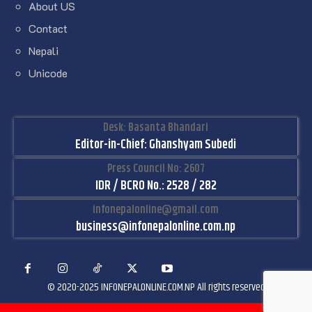
About US
Contact
Nepali
Unicode
Desk: Basanta Bhandari
Editor-in-Chief: Ghanshyam Subedi
Press Council No: 2607
IDR / BCRO No.: 2528 / 282
infonepalonline@gmail.com
business@infonepalonline.com.np
© 2020-2025 INFONEPALONLINE.COM.NP All rights reserved