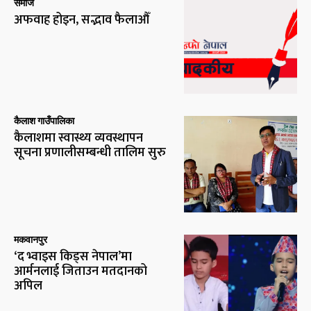
समाज
अफवाह होइन, सद्भाव फैलाऔँ
कैलाश गाउँपालिका
कैलाशमा स्वास्थ्य व्यवस्थापन
सूचना प्रणालीसम्बन्धी तालिम सुरु
मकवानपुर
‘द भ्वाइस किड्स नेपाल’मा
आर्मनलाई जिताउन मतदानको
अपिल