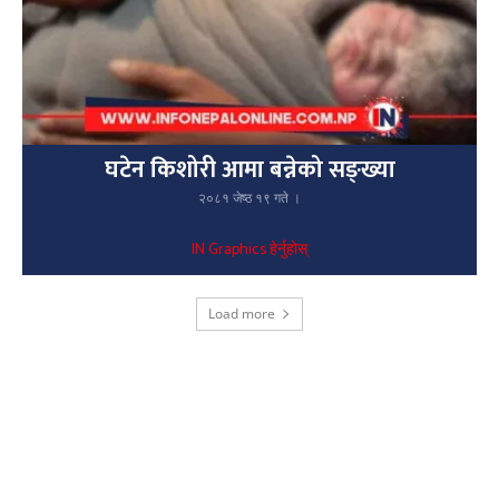
घटेन किशोरी आमा बन्नेको सङ्ख्या
२०८१ जेष्ठ १९ गते ।
IN Graphics हेर्नुहोस्
Load more