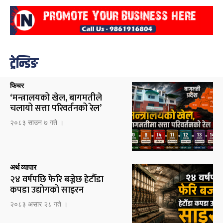
ट्रेन्डिङ
फिचर
‘मन्त्रालयको खेल, बागमतीले
चलायो सत्ता परिवर्तनको रेल’
२०८३ साउन ७ गते ।
अर्थ व्यापार
२४ वर्षपछि फेरि बज्नेछ हेटौँडा
कपडा उद्योगको साइरन
२०८३ असार २८ गते ।