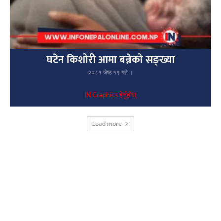
घटेन किशोरी आमा बन्नेको सङ्ख्या
२०८१ जेष्ठ १९ गते ।
IN Graphics हेर्नुहोस्
Load more