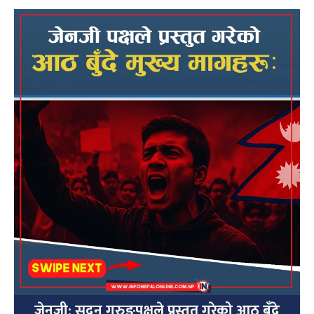
जेनजी: सुदन गुरुङपक्षले प्रस्तुत गरेको आठ बुँदे