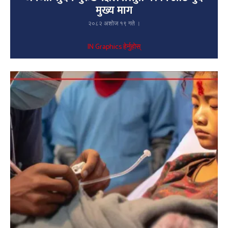
मुख्य माग
२०८२ अशोज १९ गते ।
IN Graphics हेर्नुहोस्