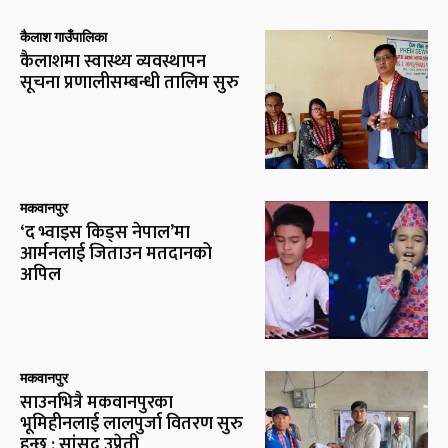
कैलाश गाउँपालिका
कैलाशमा स्वास्थ्य व्यवस्थापन
सूचना प्रणालीसम्बन्धी तालिम सुरु
मकवानपुर
‘द भ्वाइस किड्स नेपाल’मा
आर्मनलाई जिताउन मतदानको
अपिल
मकवानपुर
साउनभित्रै मकवानपुरका
भूमिहीनलाई लालपुर्जा वितरण सुरु
हुन्छ : सांसद उप्रेती