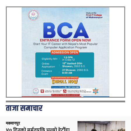
ताजा समाचार
मकवानपुर
४० दिनको मर्मतपछि चल्यो हेटौँडा